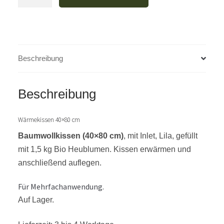
Heublumen
Rückenkissen
40
x
80
Beschreibung
cm
(Wärmekissen)
Menge
Beschreibung
Wärmekissen 40×80 cm
Baumwollkissen (40×80 cm)
, mit Inlet, Lila, gefüllt
mit 1,5 kg Bio Heublumen. Kissen erwärmen und
anschließend auflegen.
Für Mehrfachanwendung.
Auf Lager.