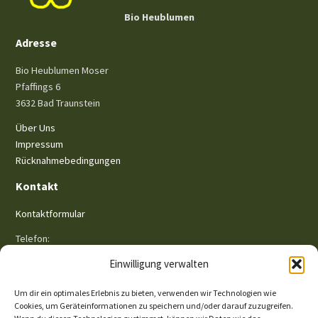
auf
Bio Heublumen
der
Adresse
Produktseite
gewählt
Bio Heublumen Moser
werden
Pfaffings 6
3632 Bad Traunstein
Über Uns
Impressum
Rücknahmebedingungen
Kontakt
Kontaktformular
Telefon:
+43 (0) 681 81 30 74 11
Einwilligung verwalten
Um dir ein optimales Erlebnis zu bieten, verwenden wir Technologien wie
Links
Cookies, um Geräteinformationen zu speichern und/oder darauf zuzugreifen.