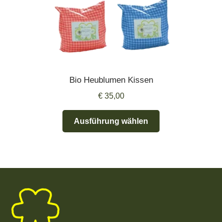
Bio Heublumen Kissen
€
35,00
Dieses
Ausführung wählen
Produkt
weist
mehrere
Varianten
auf.
Die
Optionen
können